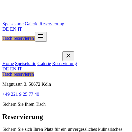
Speisekarte
Galerie
Reservierung
DE
EN
IT
menu
Tisch reservieren
close
Home
Speisekarte
Galerie
Reservierung
DE
EN
IT
Tisch reservieren
Magnusstr. 3, 50672 Köln
+49 221 9 25 77 40
Sichern Sie Ihren Tisch
Reservierung
Sichern Sie sich Ihren Platz für ein unvergessliches kulinarisches