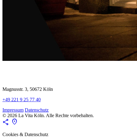
Magnusstr. 3, 50672 Köln
+49 221 9 25 77 40
Impressum
Datenschutz
© 2026 La Vita Köln. Alle Rechte vorbehalten.
share
location_on
Cookies & Datenschutz